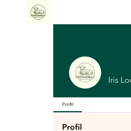
Home
Über uns
Exper
Iris L
Profil
Profil