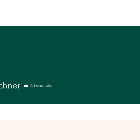
ten
Medien & Klangreisen
Kontakt
Shop "
ochner
Administrator