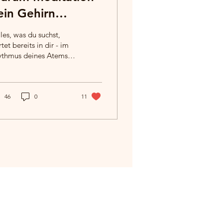
ein Gehirn
erändert!
les, was du suchst,
tet bereits in dir - im
ythmus deines Atems.”
itation ist kein
llstand. Sie ist
egung, nur nach...
46
0
11
Rechtliches