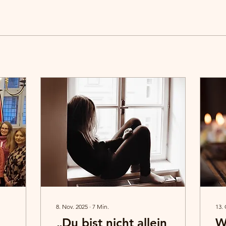
8. Nov. 2025
∙
7
Min.
13. 
„Du bist nicht allein
W