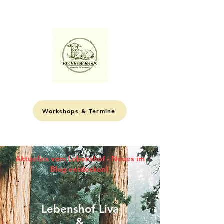
ME
NU
Workshops & Termine
Aktuelles vom Lebenshof - Neues im
Blog entdecken!
Lebenshof Liva
&