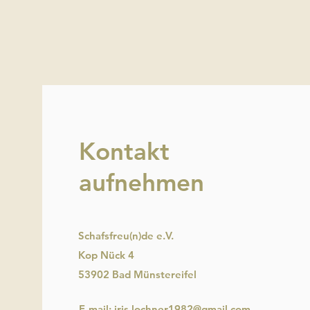
Kontakt
aufnehmen
Schafsfreu(n)de e.V.
Kop Nück 4
53902 Bad Münstereifel
E-mail: iris.lochner1982@gmail.com