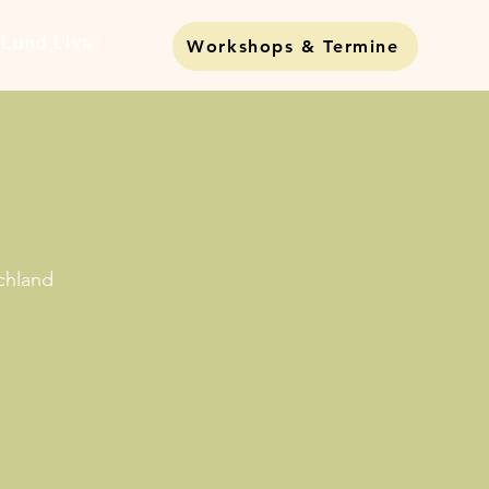
Lund Liva"
Workshops & Termine
chland