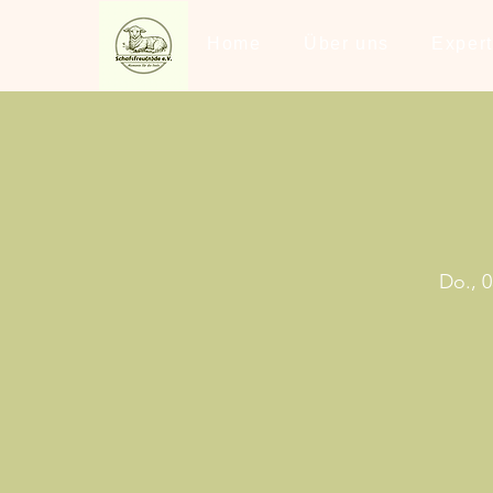
Home
Über uns
Exper
Do., 0