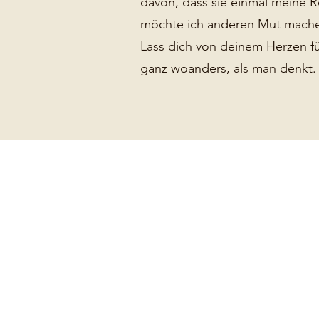
davon, dass sie einmal meine R
möchte ich anderen Mut machen
Lass dich von deinem Herzen f
ganz woanders, als man denkt.
Adresse
Schafsfreu(n)de e.V.
Kop Nück 4
53902 Bad Münstereifel