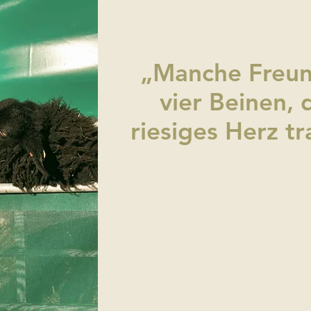
„Manche Freun
vier Beinen, 
riesiges Herz t