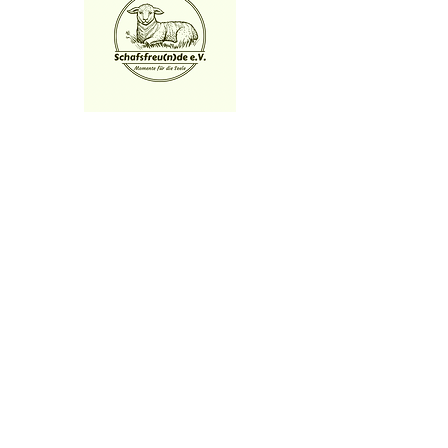
Adresse
Schafsfreu(n)de e.V.
Kop Nück 4
53902 Bad Münstereifel
Melde dich bei uns:
Iris.lochner1982@gmail.com
info@schafsfreunde.de
Kontakte: