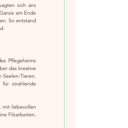
agten sich ans 
s Ganze am Ende 
en. So entstand 
rd.
es Pflegeheims 
ber das kreative 
Seelen-Tieren. 
für strahlende 
 mit liebevollen 
e Filzarbeiten, 