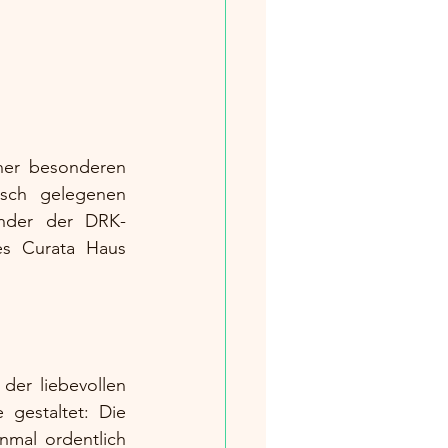
ner besonderen 
isch gelegenen 
inder der DRK-
s Curata Haus 
er liebevollen 
 gestaltet: Die 
mal ordentlich 