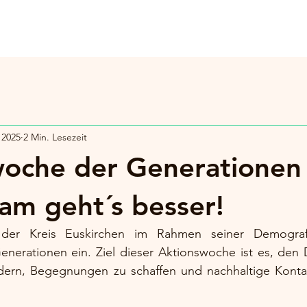
ten
Medien & Klangreisen
Kontakt
Shop "
 2025
2 Min. Lesezeit
oche der Generationen 
m geht´s besser!
er Kreis Euskirchen im Rahmen seiner Demografie-I
nerationen ein. Ziel dieser Aktionswoche ist es, den D
dern, Begegnungen zu schaffen und nachhaltige Konta