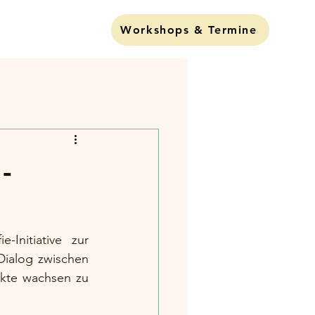
Lund Liva"
Workshops & Termine
-
nitiative zur 
ialog zwischen 
kte wachsen zu 